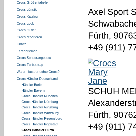
Crocs Größentabelle
Axel Sport 
Crocs günstig
Crocs Katalog
Schwabacher
Crocs Lock
Crocs Outlet
Fürth, 9076
Crocs reparieren
+49 (911) 7
Jibbitz
Fersenriemen
Crocs Sonderangebote
Crocs Turbostrap
Warum besser echte Crocs?
Crocs Händler Deutschland
Händler Berlin
SCHUH ME
Händler Bayern
Crocs Händler München
Alexanderst
Crocs Händler Nürnberg
Crocs Händler Augsburg
Fürth, 9076
Crocs Händler Würzburg
Crocs Händler Regensburg
+49 (911) 7
Crocs Händler Ingolstadt
Crocs Händler Fürth
Crocs Händler Erlangen