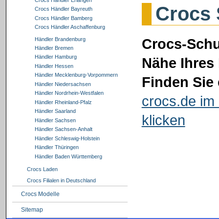
Crocs 
Crocs Händler Bayreuth
Crocs Händler Bamberg
Crocs Händler Aschaffenburg
Crocs-Schu
Händler Brandenburg
Händler Bremen
Händler Hamburg
Nähe Ihres 
Händler Hessen
Händler Mecklenburg-Vorpommern
Finden Sie 
Händler Niedersachsen
Händler Nordrhein-Westfalen
crocs.de im 
Händler Rheinland-Pfalz
Händler Saarland
klicken
Händler Sachsen
Händler Sachsen-Anhalt
Händler Schleswig-Holstein
Händler Thüringen
Händler Baden Württemberg
Crocs Laden
Crocs Filialen in Deutschland
Crocs Modelle
Sitemap