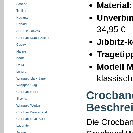
Material
Sassari
Troika
Unverbin
Havana
Hanalei
34,95 €
ABF Flip Leaves
Crocband Jaunt Stiefel
Jibbitz-
Casey
Tragetip
Marnie
Kaela
Modell M
Lydia
Lenora
klassisch
Wrapped Mary Jane
Wrapped Clog
Crocban
Crocband Lined
Shayna
Beschre
Wrapped Wedge
Crocband Winter Flat
Die Crocband
Crocband Flat Plaid
Lavender
Juniper