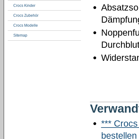
Absatzsoh
Crocs Kinder
Crocs Zubehör
Dämpfun
Crocs Modelle
Noppenfu
Sitemap
Durchblu
Widersta
Verwandt
*** Crocs
bestellen 