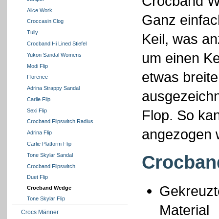
Crocband W
Alice Work
Ganz einfac
Croccasin Clog
Tully
Keil, was an
Crocband Hi Lined Stiefel
um einen Ke
Yukon Sandal Womens
Modi Flip
etwas breite
Florence
Adrina Strappy Sandal
ausgezeichn
Carlie Flip
Flop. So ka
Sexi Flip
Crocband Flipswitch Radius
angezogen 
Adrina Flip
Carlie Platform Flip
Crocban
Tone Skylar Sandal
Crocband Flipswitch
Duet Flip
Gekreuzt
Crocband Wedge
Tone Skylar Flip
Material
Crocs Männer