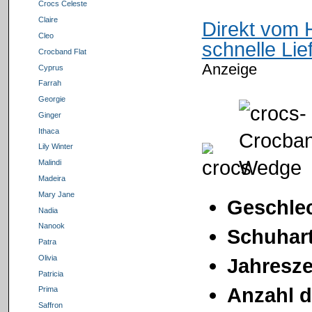
Crocs Celeste
Claire
Direkt vom 
Cleo
schnelle Li
Crocband Flat
Anzeige
Cyprus
Farrah
Georgie
Ginger
Ithaca
Lily Winter
Malindi
Madeira
Mary Jane
Geschlec
Nadia
Nanook
Schuhart
Patra
Olivia
Jahresze
Patricia
Anzahl d
Prima
Saffron