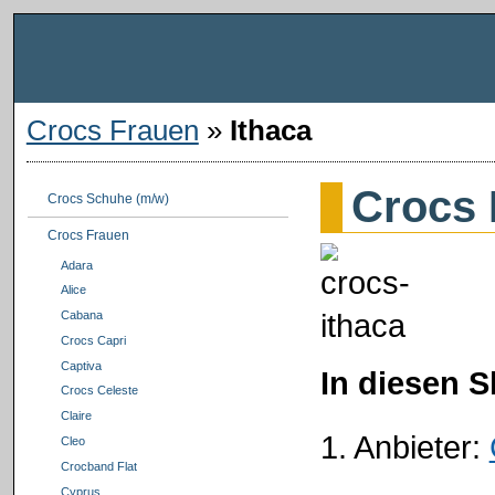
Crocs Frauen
»
Ithaca
Crocs 
Crocs Schuhe (m/w)
Crocs Frauen
Adara
Alice
Cabana
Crocs Capri
Captiva
In diesen 
Crocs Celeste
Claire
1. Anbieter:
Cleo
Crocband Flat
Cyprus