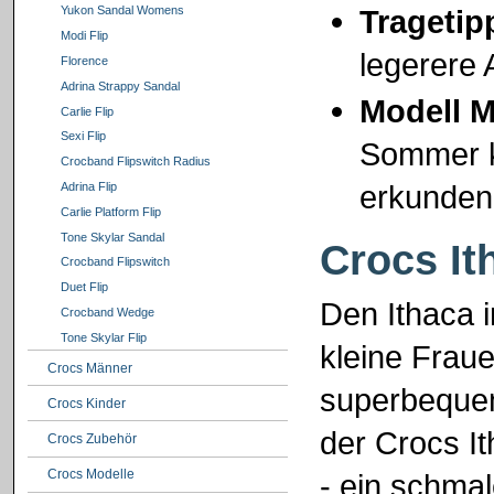
Tragetip
Yukon Sandal Womens
Modi Flip
legerere 
Florence
Adrina Strappy Sandal
Modell M
Carlie Flip
Sexi Flip
Sommer kl
Crocband Flipswitch Radius
erkunden
Adrina Flip
Carlie Platform Flip
Tone Skylar Sandal
Crocs It
Crocband Flipswitch
Duet Flip
Den Ithaca i
Crocband Wedge
Tone Skylar Flip
kleine Frau
Crocs Männer
superbequeme
Crocs Kinder
der Crocs It
Crocs Zubehör
Crocs Modelle
- ein schma