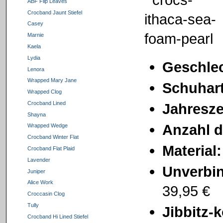
ABF Flip Leaves
Crocband Jaunt Stiefel
Casey
Marnie
Kaela
Lydia
Geschlec
Lenora
Wrapped Mary Jane
Schuhart
Wrapped Clog
Crocband Lined
Jahresze
Shayna
Anzahl d
Wrapped Wedge
Crocband Winter Flat
Material
Crocband Flat Plaid
Lavender
Unverbin
Juniper
Alice Work
39,95 €
Croccasin Clog
Tully
Jibbitz-
Crocband Hi Lined Stiefel