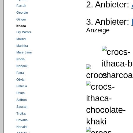
2. Anbieter:
Farrah
Georgie
3. Anbieter:
Ginger
Ithaca
Anzeige
Lily Winter
Malindi
Madeira
Mary Jane
Nadia
Nanook
Patra
Olivia
Patricia
Prima
Saffron
Sassari
Troika
Havana
Hanalei