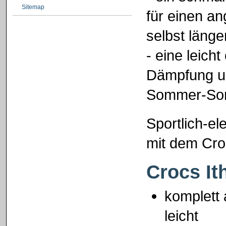
Sitemap
für einen a
selbst läng
- eine leich
Dämpfung un
Sommer-So
Sportlich-e
mit dem Cro
Crocs It
komplett 
leicht