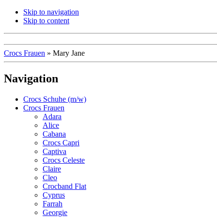
Skip to navigation
Skip to content
Crocs Frauen
»
Mary Jane
Navigation
Crocs Schuhe (m/w)
Crocs Frauen
Adara
Alice
Cabana
Crocs Capri
Captiva
Crocs Celeste
Claire
Cleo
Crocband Flat
Cyprus
Farrah
Georgie