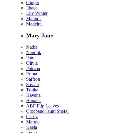
Ginger
Ithaca
Lily Winter
Malindi
Madeira
Mary Jane
Nadia
Nanook
Patra
Olivia
Patricia
Prima
Saffron
Sassari
Troika
Havana
Hanalei
ABF Flip Leaves
Crocband Jaunt Stiefel
Casey
Marnie
Kaela
Lydia