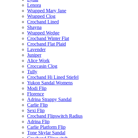
Lenora
Wrapped Mary Jane
Wrapped Clog
Crocband Lined
Shayna
Wrapped Wedge
Crocband Winter Flat
Crocband Flat Plaid
Lavender
Juniper
Alice Work
Croccasin Clog
Tully
Crocband Hi Lined Stiefel
Yukon Sandal Womens
Modi Flip
Florence
Adrina Strappy Sandal
Carlie Flip
Sexi Flip
Crocband Flipswitch Radius
Adrina Flip
Carlie Platform Flip
Tone Skylar Sandal