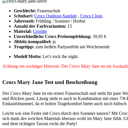
Geschlecht:
Frauenschuh
Schuhart:
Crocs Outdoor-Sandale
,
Crocs Clogs
Jahreszeit:
Frühling / Sommer / Herbst
Anzahl der Farbvarianten:
15
Material:
Croslite
Unverbindliche Crocs Preisempfehlung:
39,95 €
Jibbitz-kompatibel:
ja
Tragetipp:
zum heißen Partyauftritt am Wochenende
Modell Motto:
Let’s rock the night.
Achtung ein wichtiger Hinweis: Der Crocs Mary Jane ist ein Auslaufm
Crocs Mary Jane Test und Beschreibung
Der Crocs Mary Jane ist ein reiner Frauenschuh und steht für pure We
und Röcken passt. Lässig sieht er auch in Kombination mit einer 7/8
Einkaufsbummel, da er hohen Tragekomfort bietet auch noch hübsch a
Leicht wie eine Feder mit Crocs durch den Sommer tanzen? Mit Crocs
sich dank des weichen Materials überaus wohl im Mary Jane fühlt. Gle
und dem richtigen Tarzan rockt die Party!