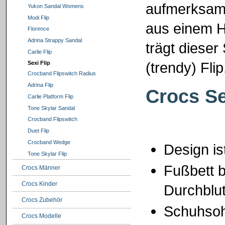
aufmerksamk
Yukon Sandal Womens
Modi Flip
aus einem H
Florence
Adrina Strappy Sandal
trägt diese
Carlie Flip
(trendy) Flip
Sexi Flip
Crocband Flipswitch Radius
Adrina Flip
Crocs Se
Carlie Platform Flip
Tone Skylar Sandal
Crocband Flipswitch
Duet Flip
Crocband Wedge
Design ist
Tone Skylar Flip
Fußbett 
Crocs Männer
Crocs Kinder
Durchblu
Crocs Zubehör
Schuhsohl
Crocs Modelle