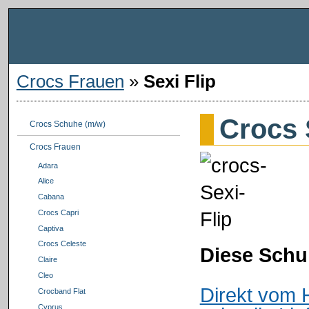
Crocs Frauen
»
Sexi Flip
Crocs 
Crocs Schuhe (m/w)
Crocs Frauen
Adara
Alice
Cabana
Crocs Capri
Captiva
Crocs Celeste
Diese Schu
Claire
Cleo
Direkt vom 
Crocband Flat
Cyprus