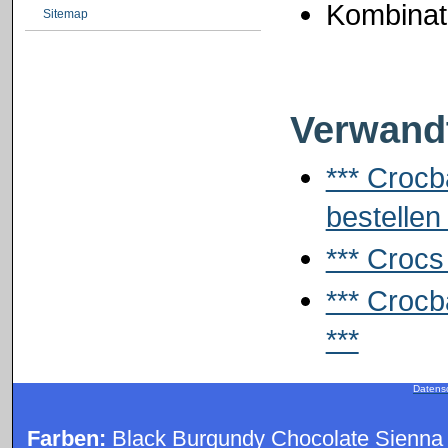
Kombinat
Sitemap
Verwandt
*** Crocb
bestellen 
*** Crocs
*** Crocb
***
Datens
Farben:
Black Burgundy Chocolate Sienna