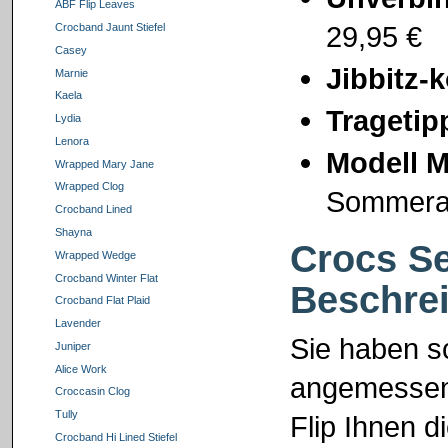
ABF Flip Leaves
29,95 €
Crocband Jaunt Stiefel
Casey
Jibbitz-
Marnie
Kaela
Tragetip
Lydia
Lenora
Modell M
Wrapped Mary Jane
Wrapped Clog
Sommera
Crocband Lined
Shayna
Crocs Se
Wrapped Wedge
Crocband Winter Flat
Beschre
Crocband Flat Plaid
Lavender
Sie haben s
Juniper
Alice Work
angemessen 
Croccasin Clog
Tully
Flip Ihnen d
Crocband Hi Lined Stiefel