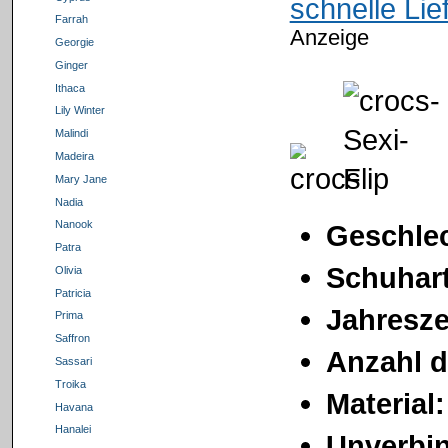
schnelle Li
Farrah
Anzeige
Georgie
Ginger
Ithaca
Lily Winter
Malindi
Madeira
Mary Jane
Nadia
Nanook
Geschlec
Patra
Schuhart
Olivia
Patricia
Jahresze
Prima
Saffron
Anzahl d
Sassari
Troika
Material
Havana
Hanalei
Unverbin