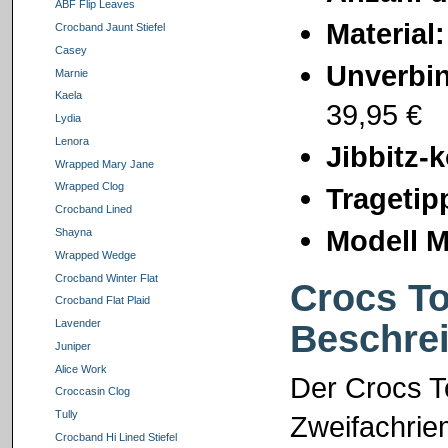
ABF Flip Leaves
Material
Crocband Jaunt Stiefel
Casey
Unverbin
Marnie
Kaela
39,95 €
Lydia
Lenora
Jibbitz-
Wrapped Mary Jane
Wrapped Clog
Tragetip
Crocband Lined
Modell M
Shayna
Wrapped Wedge
Crocband Winter Flat
Crocs To
Crocband Flat Plaid
Lavender
Beschre
Juniper
Alice Work
Der Crocs To
Croccasin Clog
Tully
Zweifachrie
Crocband Hi Lined Stiefel