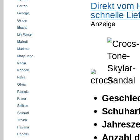
Direkt vom 
Farrah
schnelle Li
Georgie
Ginger
Anzeige
Ithaca
Lily Winter
Malindi
Madeira
Mary Jane
Nadia
Nanook
Patra
Olivia
Patricia
Geschlec
Prima
Saffron
Schuhart
Sassari
Troika
Jahresze
Havana
Anzahl d
Hanalei