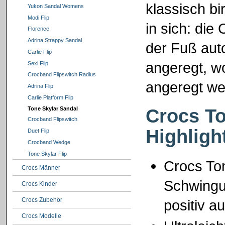
klassisch bi
Yukon Sandal Womens
Modi Flip
in sich: die
Florence
Adrina Strappy Sandal
der Fuß aut
Carlie Flip
angeregt, w
Sexi Flip
Crocband Flipswitch Radius
angeregt we
Adrina Flip
Carlie Platform Flip
Crocs To
Tone Skylar Sandal
Crocband Flipswitch
Highligh
Duet Flip
Crocband Wedge
Tone Skylar Flip
Crocs To
Crocs Männer
Schwingu
Crocs Kinder
Crocs Zubehör
positiv a
Crocs Modelle