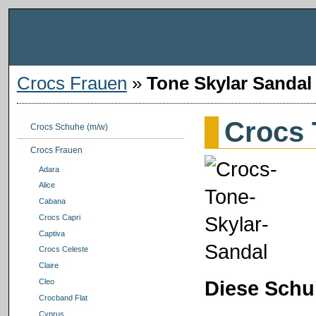
Crocs Frauen
»
Tone Skylar Sandal
Crocs 
Crocs Schuhe (m/w)
Crocs Frauen
Adara
Alice
Cabana
Crocs Capri
Captiva
Crocs Celeste
Claire
Diese Schu
Cleo
Crocband Flat
Cyprus