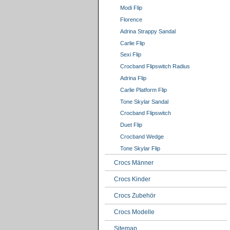
Modi Flip
Florence
Adrina Strappy Sandal
Carlie Flip
Sexi Flip
Crocband Flipswitch Radius
Adrina Flip
Carlie Platform Flip
Tone Skylar Sandal
Crocband Flipswitch
Duet Flip
Crocband Wedge
Tone Skylar Flip
Crocs Männer
Crocs Kinder
Crocs Zubehör
Crocs Modelle
Sitemap