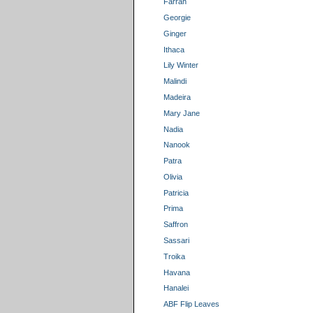
Farrah
Georgie
Ginger
Ithaca
Lily Winter
Malindi
Madeira
Mary Jane
Nadia
Nanook
Patra
Olivia
Patricia
Prima
Saffron
Sassari
Troika
Havana
Hanalei
ABF Flip Leaves