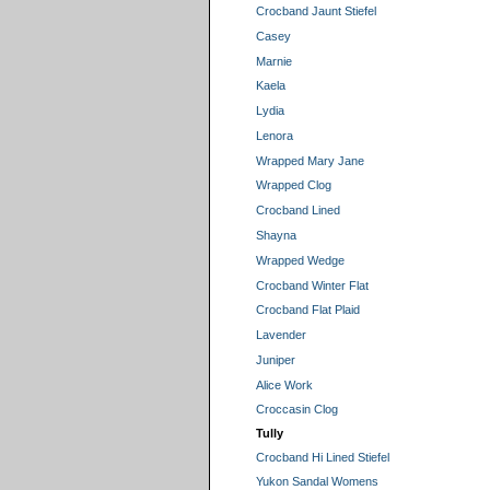
Crocband Jaunt Stiefel
Casey
Marnie
Kaela
Lydia
Lenora
Wrapped Mary Jane
Wrapped Clog
Crocband Lined
Shayna
Wrapped Wedge
Crocband Winter Flat
Crocband Flat Plaid
Lavender
Juniper
Alice Work
Croccasin Clog
Tully
Crocband Hi Lined Stiefel
Yukon Sandal Womens