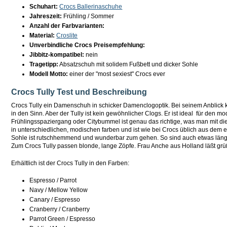
Schuhart:
Crocs Ballerinaschuhe
Jahreszeit:
Frühling / Sommer
Anzahl der Farbvarianten:
Material:
Croslite
Unverbindliche Crocs Preisempfehlung:
Jibbitz-kompatibel:
nein
Tragetipp:
Absatzschuh mit solidem Fußbett und dicker Sohle
Modell Motto:
einer der "most sexiest" Crocs ever
Crocs Tully Test und Beschreibung
Crocs Tully ein Damenschuh in schicker Damenclogoptik. Bei seinem Anblick
in den Sinn. Aber der Tully ist kein gewöhnlicher Clogs. Er ist ideal für den m
Frühlingsspaziergang oder Citybummel ist genau das richtige, was man mit die
in unterschiedlichen, modischen farben und ist wie bei Crocs üblich aus dem e
Sohle ist rutschhemmend und wunderbar zum gehen. So sind auch etwas läng
Zum Crocs Tully passen blonde, lange Zöpfe. Frau Anche aus Holland läßt grü
Erhältlich ist der Crocs Tully in den Farben:
Espresso / Parrot
Navy / Mellow Yellow
Canary / Espresso
Cranberry / Cranberry
Parrot Green / Espresso