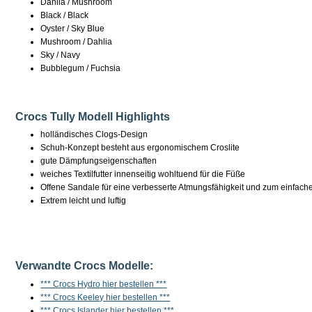
Dahlia / Mushroom
Black / Black
Oyster / Sky Blue
Mushroom / Dahlia
Sky / Navy
Bubblegum / Fuchsia
Crocs Tully Modell Highlights
holländisches Clogs-Design
Schuh-Konzept besteht aus ergonomischem Croslite
gute Dämpfungseigenschaften
weiches Textilfutter innenseitig wohltuend für die Füße
Offene Sandale für eine verbesserte Atmungsfähigkeit und zum einfach
Extrem leicht und luftig
Verwandte Crocs Modelle:
*** Crocs Hydro hier bestellen ***
*** Crocs Keeley hier bestellen ***
*** Crocs Islander hier bestellen ***