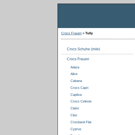
Crocs Frauen
»
Tully
Crocs Schuhe (m/w)
Crocs Frauen
Adara
Alice
Cabana
Crocs Capri
Captiva
Crocs Celeste
Claire
Cleo
Crocband Flat
Cyprus