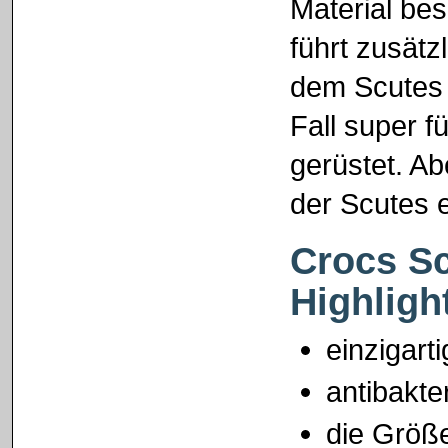
Material be
führt zusätz
dem Scutes 
Fall super 
gerüstet. A
der Scutes e
Crocs Sc
Highligh
einzigart
antibakte
die Größ