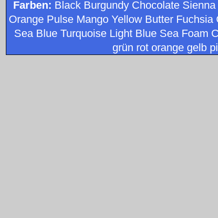
Farben:
Black Burgundy Chocolate Sienna
Orange Pulse Mango Yellow Butter Fuchsia 
Sea Blue Turquoise Light Blue Sea Foam C
grün rot orange gelb pi