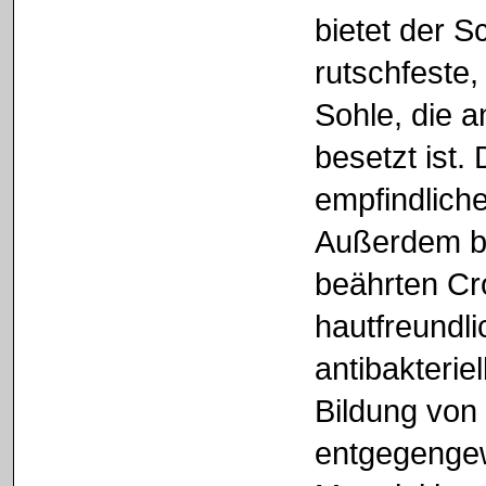
bietet der S
rutschfeste
Sohle, die 
besetzt ist.
empfindlich
Außerdem b
beährten Cro
hautfreundli
antibakterie
Bildung vo
entgegengewi