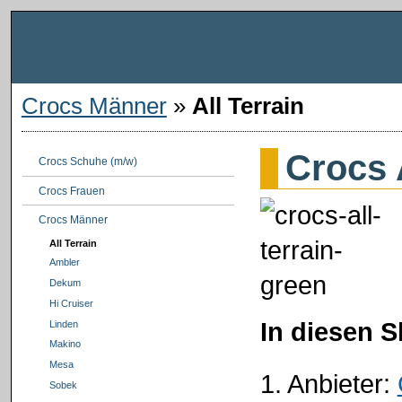
Crocs Männer
»
All Terrain
Crocs 
Crocs Schuhe (m/w)
Crocs Frauen
Crocs Männer
All Terrain
Ambler
Dekum
Hi Cruiser
In diesen 
Linden
Makino
Mesa
1. Anbieter:
Sobek