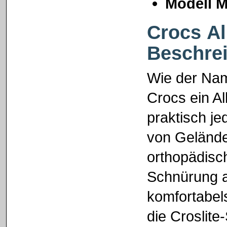
Modell M
Crocs Al
Beschre
Wie der Name
Crocs ein Al
praktisch je
von Gelände
orthopädisc
Schnürung a
komfortabel
die Croslite