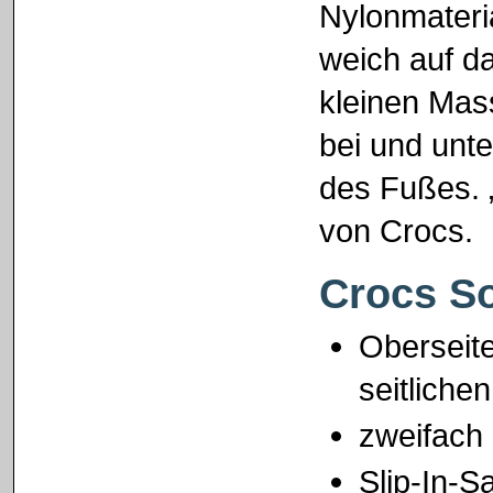
Nylonmateri
weich auf d
kleinen Ma
bei und unt
des Fußes. „
von Crocs.
Crocs So
Oberseit
seitliche
zweifach 
Slip-In-S