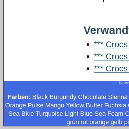
Verwandt
*** Crocs
*** Crocs
*** Crocs 
Datens
Farben:
Black Burgundy Chocolate Sienna
Orange Pulse Mango Yellow Butter Fuchsia 
Sea Blue Turquoise Light Blue Sea Foam C
grün rot orange gelb pi