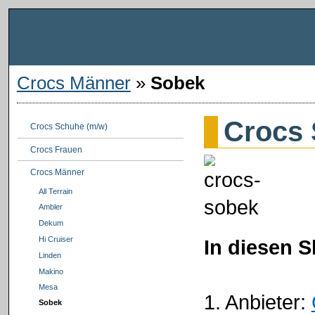
Crocs Männer
»
Sobek
Crocs
Crocs Schuhe (m/w)
Crocs Frauen
Crocs Männer
All Terrain
Ambler
Dekum
Hi Cruiser
In diesen 
Linden
Makino
Mesa
1. Anbieter:
Sobek