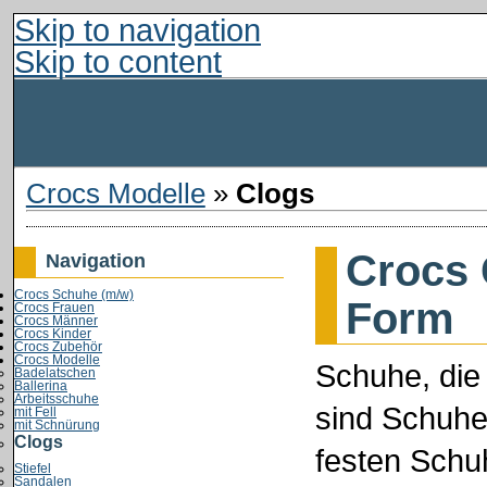
Skip to navigation
Skip to content
Crocs Modelle
»
Clogs
Crocs 
Navigation
Crocs Schuhe (m/w)
Form
Crocs Frauen
Crocs Männer
Crocs Kinder
Crocs Zubehör
Crocs Modelle
Schuhe, die
Badelatschen
Ballerina
Arbeitsschuhe
sind Schuhe
mit Fell
mit Schnürung
Clogs
festen Schu
Stiefel
Sandalen