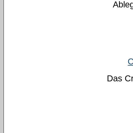
Ableg
C
Das Cr