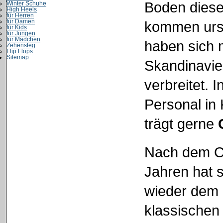
Boden diese
Winter Schuhe
High Heels
für Herren
für Damen
kommen ursp
für Kids
für Jungen
für Mädchen
haben sich m
Zehensteg
Flip Flops
Sitemap
Skandinavie
verbreitet.
Personal in
trägt gerne
Nach dem Cl
Jahren hat s
wieder dem
klassischen