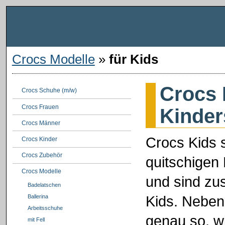
Crocs Modelle
»
für Kids
Crocs 
Crocs Schuhe (m/w)
Crocs Frauen
Kinde
Crocs Männer
Crocs Kids 
Crocs Kinder
Crocs Zubehör
quitschigen 
Crocs Modelle
und sind zus
Badelatschen
Kids. Neben 
Ballerina
Arbeitsschuhe
genau so, wi
mit Fell