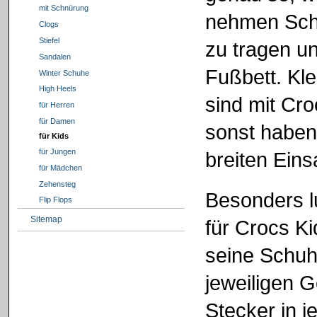
mit Schnürung
nehmen Sch
Clogs
Stiefel
zu tragen un
Sandalen
Fußbett. Kle
Winter Schuhe
High Heels
sind mit Cr
für Herren
für Damen
sonst haben
für Kids
für Jungen
breiten Eins
für Mädchen
Zehensteg
Besonders lu
Flip Flops
Sitemap
für Crocs K
seine Schuhe
jeweiligen G
Stecker in 