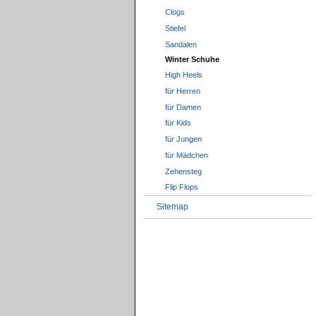
Clogs
Stiefel
Sandalen
Winter Schuhe
High Heels
für Herren
für Damen
für Kids
für Jungen
für Mädchen
Zehensteg
Flip Flops
Sitemap