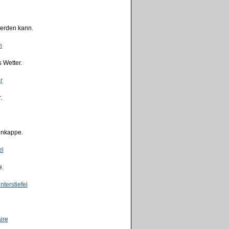
werden kann.
 Wetter.
.
enkappe.
e.