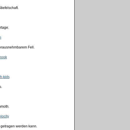
iefelschaft.
rtage.
 herausnehmbarem Fell.
s.
mmoth.
r getragen werden kann.