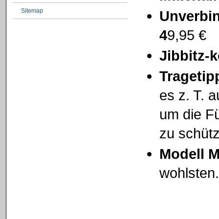
Sitemap
Unverbin
4
9,95 €
Jibbitz-
Tragetip
es z. T. 
um die F
zu schüt
Modell M
wohlsten.