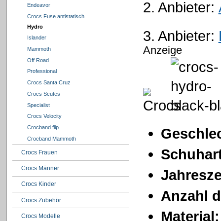
2. Anbieter:
Endeavor
Crocs Fuse antistatisch
Hydro
3. Anbieter:
Islander
Anzeige
Mammoth
Off Road
Professional
Crocs Santa Cruz
Crocs Scutes
Specialist
Crocs Velocity
Crocband flip
Geschlec
Crocband Mammoth
Schuhart
Crocs Frauen
Crocs Männer
Jahresze
Crocs Kinder
Anzahl d
Crocs Zubehör
Material:
Crocs Modelle