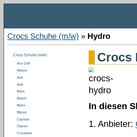
Crocs Schuhe (m/w)
»
Hydro
Crocs
Crocs Schuhe (m/w)
Ace Golf
Athens
Axis
Axle
Baya
Beach
In diesen 
Bistro
Blitzen
Cayman
1. Anbieter:
Classic
Crocband