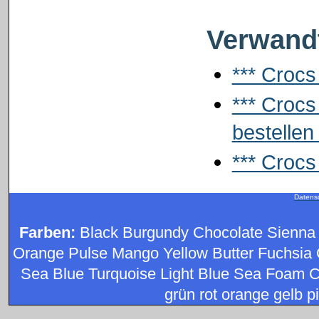
Verwandt
*** Crocs
*** Crocs
bestellen 
*** Crocs
Datens
Farben:
Black Burgundy Chocolate Sienna
Orange Pulse Mango Yellow Butter Fuchsia 
Sea Blue Turquoise Light Blue Sea Foam C
grün rot orange gelb pi