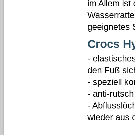
im Allem ist
Wasserratte
geeignetes 
Crocs Hy
- elastische
den Fuß sic
- speziell k
- anti-rutsc
- Abflusslöc
wieder aus 