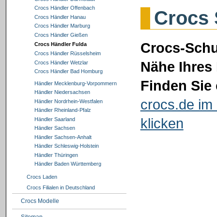
Crocs Händler Offenbach
Crocs 
Crocs Händler Hanau
Crocs Händler Marburg
Crocs Händler Gießen
Crocs-Schu
Crocs Händler Fulda
Crocs Händler Rüsselsheim
Nähe Ihres 
Crocs Händler Wetzlar
Crocs Händler Bad Homburg
Finden Sie 
Händler Mecklenburg-Vorpommern
Händler Niedersachsen
crocs.de im 
Händler Nordrhein-Westfalen
Händler Rheinland-Pfalz
klicken
Händler Saarland
Händler Sachsen
Händler Sachsen-Anhalt
Händler Schleswig-Holstein
Händler Thüringen
Händler Baden Württemberg
Crocs Laden
Crocs Filialen in Deutschland
Crocs Modelle
Sitemap