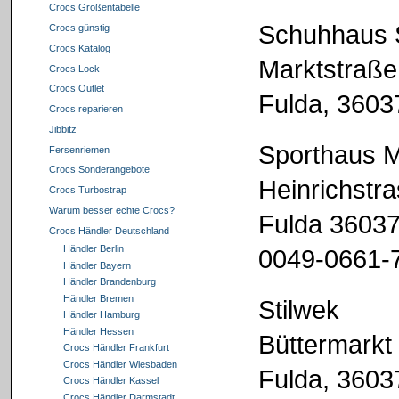
Crocs Größentabelle
Schuhhaus
Crocs günstig
Crocs Katalog
Marktstraße
Crocs Lock
Crocs Outlet
Fulda, 3603
Crocs reparieren
Jibbitz
Sporthaus M
Fersenriemen
Crocs Sonderangebote
Heinrichstr
Crocs Turbostrap
Warum besser echte Crocs?
Fulda 3603
Crocs Händler Deutschland
Händler Berlin
0049-0661-
Händler Bayern
Händler Brandenburg
Händler Bremen
Stilwek
Händler Hamburg
Händler Hessen
Büttermarkt
Crocs Händler Frankfurt
Crocs Händler Wiesbaden
Fulda, 3603
Crocs Händler Kassel
Crocs Händler Darmstadt