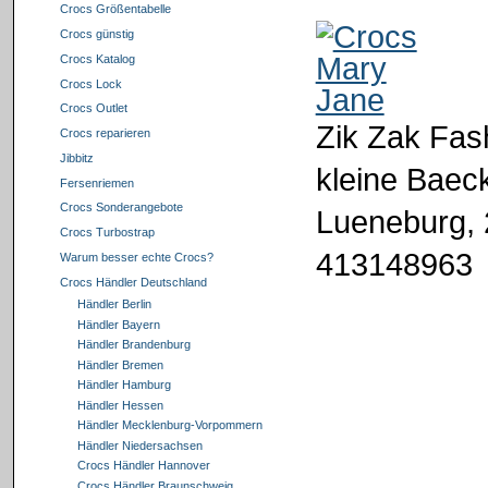
Crocs Größentabelle
Crocs günstig
Crocs Katalog
Crocs Lock
Crocs Outlet
Zik Zak Fas
Crocs reparieren
Jibbitz
kleine Baeck
Fersenriemen
Crocs Sonderangebote
Lueneburg,
Crocs Turbostrap
413148963
Warum besser echte Crocs?
Crocs Händler Deutschland
Händler Berlin
Händler Bayern
Händler Brandenburg
Händler Bremen
Händler Hamburg
Händler Hessen
Händler Mecklenburg-Vorpommern
Händler Niedersachsen
Crocs Händler Hannover
Crocs Händler Braunschweig