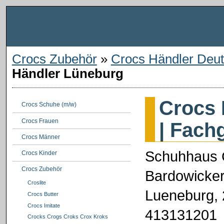
Crocs Zubehör
»
Crocs Händler Deut
Händler Lüneburg
Crocs 
Crocs Schuhe (m/w)
Crocs Frauen
| Fach
Crocs Männer
Schuhhaus 
Crocs Kinder
Crocs Zubehör
Bardowicker
Croslite
Lueneburg,
Crocs Butter
Crocs Imitate
413131201
Crocks Crogs Croks Crox Kroks