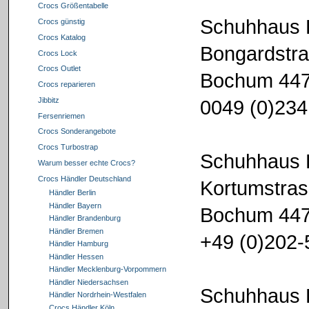
Crocs Größentabelle
Schuhhaus 
Crocs günstig
Crocs Katalog
Bongardstra
Crocs Lock
Crocs Outlet
Bochum 44
Crocs reparieren
0049 (0)234
Jibbitz
Fersenriemen
Crocs Sonderangebote
Crocs Turbostrap
Schuhhaus K
Warum besser echte Crocs?
Crocs Händler Deutschland
Kortumstra
Händler Berlin
Händler Bayern
Bochum 44
Händler Brandenburg
Händler Bremen
+49 (0)202
Händler Hamburg
Händler Hessen
Händler Mecklenburg-Vorpommern
Händler Niedersachsen
Schuhhaus K
Händler Nordrhein-Westfalen
Crocs Händler Köln