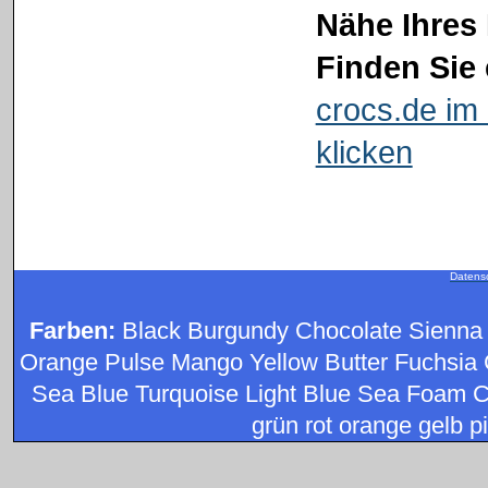
Nähe Ihres 
Finden Sie 
crocs.de im 
klicken
Datens
Farben:
Black Burgundy Chocolate Sienna
Orange Pulse Mango Yellow Butter Fuchsia 
Sea Blue Turquoise Light Blue Sea Foam C
grün rot orange gelb pi