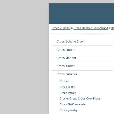
Crocs Zubehör
»
Crocs Händler Deutschland
»
Hä
Crocs Schuhe (m/w)
Crocs Frauen
Crocs Männer
Crocs Kinder
Crocs Zubehör
Croslite
Crocs Butter
Crocs Imitate
Crocks Crogs Croks Crox Kroks
Crocs Größentabelle
Crocs günstig