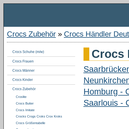
Crocs Zubehör
»
Crocs Händler Deut
Crocs 
Crocs Schuhe (m/w)
Crocs Frauen
Saarbrücken
Crocs Männer
Neunkirchen
Crocs Kinder
Homburg - C
Crocs Zubehör
Croslite
Saarlouis -
Crocs Butter
Crocs Imitate
Crocks Crogs Croks Crox Kroks
Crocs Größentabelle