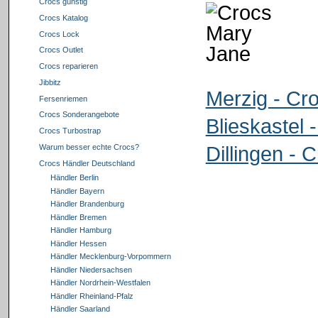
Crocs günstig
Crocs Katalog
Crocs Lock
Crocs Outlet
Crocs reparieren
Jibbitz
Merzig - Cr
Fersenriemen
Crocs Sonderangebote
Blieskastel 
Crocs Turbostrap
Dillingen - 
Warum besser echte Crocs?
Crocs Händler Deutschland
Händler Berlin
Händler Bayern
Händler Brandenburg
Händler Bremen
Händler Hamburg
Händler Hessen
Händler Mecklenburg-Vorpommern
Händler Niedersachsen
Händler Nordrhein-Westfalen
Händler Rheinland-Pfalz
Händler Saarland