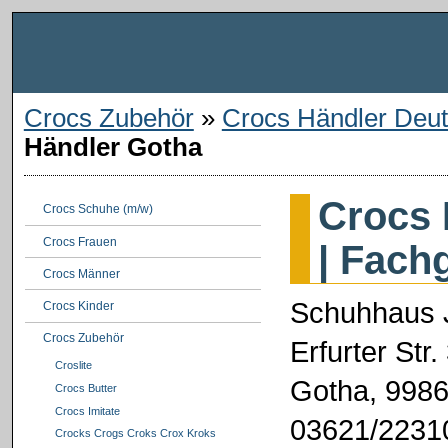
Crocs Zubehör
»
Crocs Händler Deut
Händler Gotha
Crocs 
Crocs Schuhe (m/w)
Crocs Frauen
| Fach
Crocs Männer
Schuhhaus 
Crocs Kinder
Crocs Zubehör
Erfurter Str.
Croslite
Gotha, 998
Crocs Butter
Crocs Imitate
03621/2231
Crocks Crogs Croks Crox Kroks