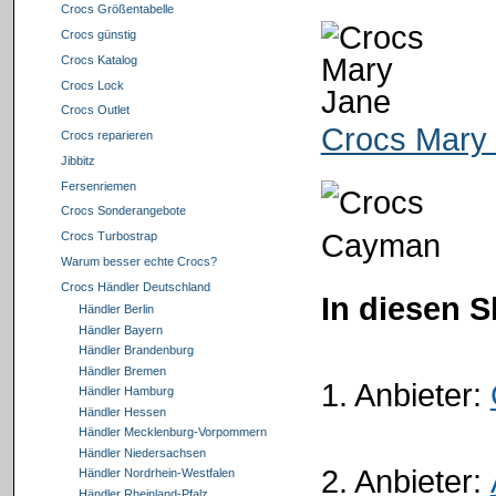
Crocs Größentabelle
Crocs günstig
Crocs Katalog
Crocs Lock
Crocs Outlet
Crocs Mary 
Crocs reparieren
Jibbitz
Fersenriemen
Crocs Sonderangebote
Crocs Turbostrap
Warum besser echte Crocs?
Crocs Händler Deutschland
In diesen 
Händler Berlin
Händler Bayern
Händler Brandenburg
Händler Bremen
1. Anbieter:
Händler Hamburg
Händler Hessen
Händler Mecklenburg-Vorpommern
Händler Niedersachsen
2. Anbieter:
Händler Nordrhein-Westfalen
Händler Rheinland-Pfalz