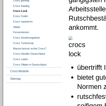
Crocs günstig
Crocs Katalog
Arbeitsstell
Crocs Lock
Rutschbestä
Crocs Outlet
Crocs reparieren
ankommt.
Jibbitz
Fersenriemen
Crocs Sonderangebote
Crocs Turbostrap
Warum besser echte Crocs?
Crocs Händler Deutschland
Crocs Laden
Crocs Filialen in Deutschland
übertrif
Crocs Modelle
bietet gu
Sitemap
Normen zu
rutschfes
seifigem