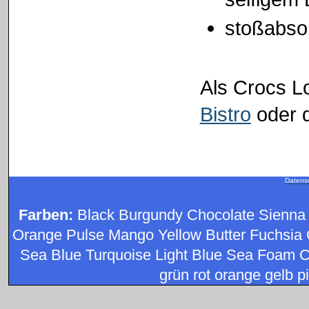
stoßabso
Als Crocs L
Bistro
oder 
Datens
Farben:
Black Burgundy Chocolate Sienna
Orange Pulse Mango Yellow Butter Fuchsia 
Sea Blue Turquoise Light Blue Sea Foam C
grün rot orange gelb pi