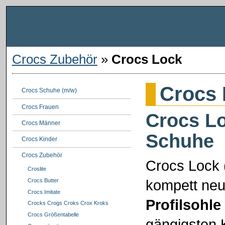
Crocs Zubehör
»
Crocs Lock
Crocs
Crocs Schuhe (m/w)
Crocs Frauen
Crocs Lo
Crocs Männer
Schuhe
Crocs Kinder
Crocs Zubehör
Crocs Lock (
Croslite
kompett neu 
Crocs Butter
Crocs Imitate
Profilsohle
Crocks Crogs Croks Crox Kroks
Crocs Größentabelle
gängigsten K